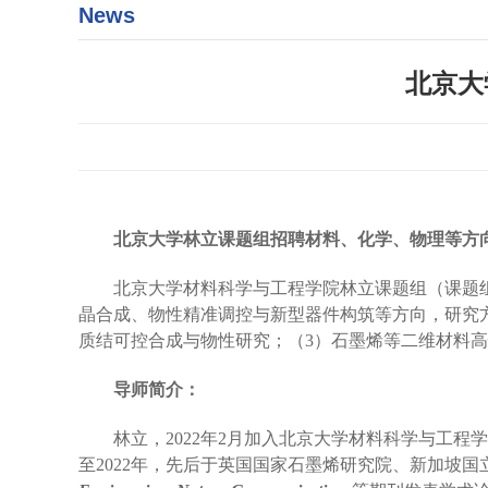
News
北京大
北京大学林立课题组招聘材料、化学、物理
等方
北京大学材料科学与工程学院林立课题组（课题
晶合成
、
物性精准
调控与新型器件构筑等方向
，
研究
质结可控合成
与
物性研究；
（
3
）
石墨烯等二维材料高
导师简介：
林立，
2022
年
2
月加入北京大学材料科学与工程学
至
2022
年，先后
于
英国国家石墨烯研究院、
新加坡国