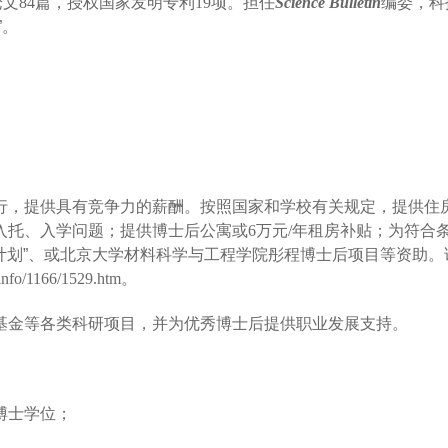
论文
84
篇，
授权国家发明专利
19
项。
担任
Science Bulletin
编委
，
科
”。
行，提供具有竞争力的薪酬。按照国家和学校有关规定，提供住
入托、入学问题；提供博士后公寓或
6
万元
/
年租房补贴；为符合
持计划”、或北京大学材料科学与工程学院彤程博士后项目等资助。
info/1166/1529.htm
。
基金等各类科研项目，并为优秀博士后提供职业发展支持。
博士学位；