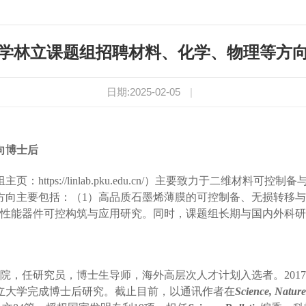
学林立课题组招聘材料、化学、物理等方
日期:2025-02-05
|
向
博士后
组主页：
https://linlab.pku.edu.cn/
）主要致力于二维材料可控制备
方向主要包括：
（
1
）
高品质石墨烯薄膜
的
可控制备、无损转移
与
性能器件
可控构筑与应用研究。同时，课题组长期
与国内外科研
院，任研究员，博士生导师，海外高层次人才计划入选者
。
2017
立大学完成博士后研究。截止目前，
以通讯作者在
Science, Nature