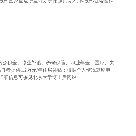
技部国家重点研发计划子课题负责人
,
科技部战略性科
房公积金、物业补贴、养老保险、职业年金、医疗、失
条件者提供
1.2
万元
/
年住房补贴；根据个人情况鼓励申
详细信息可参见北京大学博士后网站：